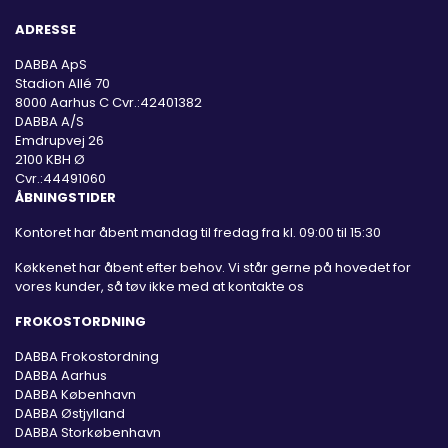
ADRESSE
DABBA ApS
Stadion Allé 70
8000 Aarhus C Cvr.:42401382
DABBA A/S
Emdrupvej 26
2100 KBH Ø
Cvr.:44491060
ÅBNINGSTIDER
Kontoret har åbent mandag til fredag fra kl. 09:00 til 15:30
Køkkenet har åbent efter behov. Vi står gerne på hovedet for
vores kunder, så tøv ikke med at kontakte os
FROKOSTORDNING
DABBA Frokostordning
DABBA Aarhus
DABBA København
DABBA Østjylland
DABBA Storkøbenhavn