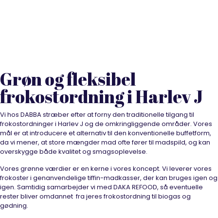
Frokostordning Harlev J
Grøn og fleksibel
frokostordning i Harlev J
Vi hos DABBA stræber efter at forny den traditionelle tilgang til
frokostordninger i Harlev J og de omkringliggende områder. Vores
mål er at introducere et alternativ til den konventionelle buffetform,
da vi mener, at store mængder mad ofte fører til madspild, og kan
overskygge både kvalitet og smagsoplevelse.
Vores grønne værdier er en kerne i vores koncept. Vi leverer vores
frokoster i genanvendelige tiffin-madkasser, der kan bruges igen og
igen. Samtidig samarbejder vi med DAKA REFOOD, så eventuelle
rester bliver omdannet fra jeres frokostordning til biogas og
gødning.