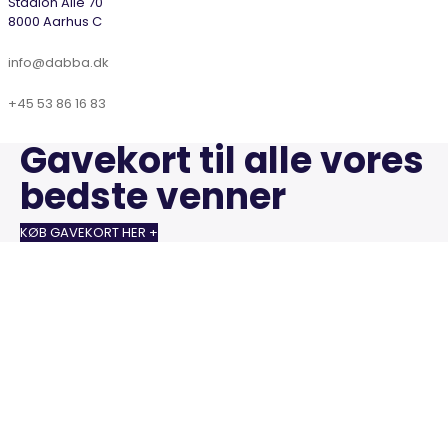
Stadion Allé 70
8000 Aarhus C
info@dabba.dk
+45 53 86 16 83
Gavekort til alle vores
bedste venner
KØB GAVEKORT HER +