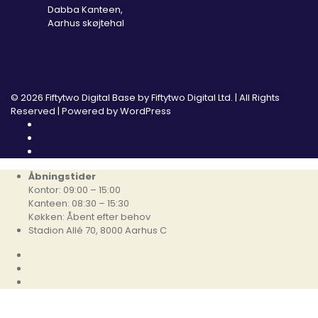
Dabba Kanteen,
Aarhus skøjtehal
© 2026 Fiftytwo Digital Base by
Fiftytwo Digital Ltd.
| All Rights
Reserved | Powered by
WordPress
Åbningstider
Kontor: 09:00 – 15:00
Kanteen: 08:30 – 15:30
Køkken: Åbent efter behov
Stadion Allé 70, 8000 Aarhus C