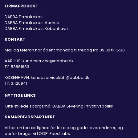
FIRMAFROKOST
DABBA Firmafrokost
DABBA Firmafrokost Aarhus
DABBA Firmafrokost København
KONTAKT
Mail og telefon har åbent mandag til fredag fra 09:00 til 15:30
AARHUS:
kundeservice@dabba.dk
Tlf. 53861683
KØBENHAVN:
kundeservicekbh@dabba.dk
Tlf. 31120941
NYTTIGE LINKS
Ofte stillede spørgsmål
DABBA Levering
Privatlivspolitik
SAMARBEJDSPARTNERE
Vi har en forkærlighed for lokale og gode leverandører, og
derfor bruger vi LOOP: Food Labs.