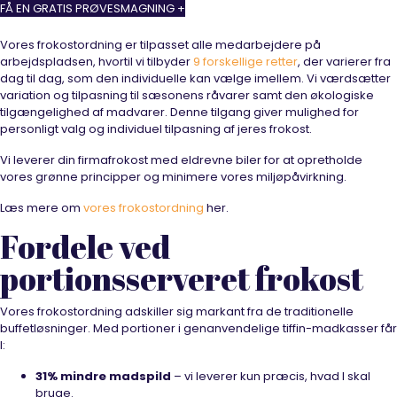
FÅ EN GRATIS PRØVESMAGNING +
Vores frokostordning er tilpasset alle medarbejdere på
arbejdspladsen, hvortil vi tilbyder
9 forskellige retter
, der varierer fra
dag til dag, som den individuelle kan vælge imellem. Vi værdsætter
variation og tilpasning til sæsonens råvarer samt den økologiske
tilgængelighed af madvarer. Denne tilgang giver mulighed for
personligt valg og individuel tilpasning af jeres frokost.
Vi leverer din firmafrokost med eldrevne biler for at opretholde
vores grønne principper og minimere vores miljøpåvirkning.
Læs mere om
vores frokostordning
her.
Fordele ved
portionsserveret frokost
Vores frokostordning adskiller sig markant fra de traditionelle
buffetløsninger. Med portioner i genanvendelige tiffin-madkasser får
I:
31% mindre madspild
– vi leverer kun præcis, hvad I skal
bruge.