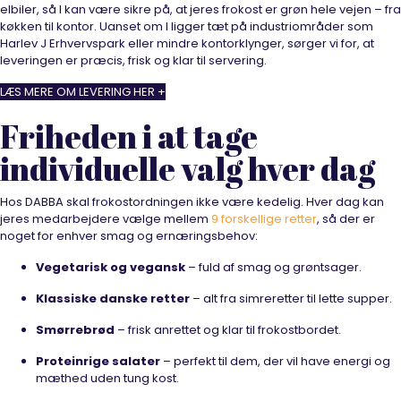
elbiler, så I kan være sikre på, at jeres frokost er grøn hele vejen – fra
køkken til kontor. Uanset om I ligger tæt på industriområder som
Harlev J Erhvervspark eller mindre kontorklynger, sørger vi for, at
leveringen er præcis, frisk og klar til servering.
LÆS MERE OM LEVERING HER +
Friheden i at tage
individuelle valg hver dag
Hos DABBA skal frokostordningen ikke være kedelig. Hver dag kan
jeres medarbejdere vælge mellem
9 forskellige retter
, så der er
noget for enhver smag og ernæringsbehov:
Vegetarisk og vegansk
– fuld af smag og grøntsager.
Klassiske danske retter
– alt fra simreretter til lette supper.
Smørrebrød
– frisk anrettet og klar til frokostbordet.
Proteinrige salater
– perfekt til dem, der vil have energi og
mæthed uden tung kost.