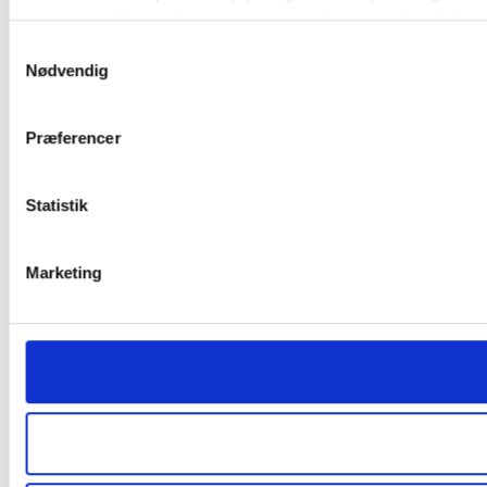
Identificere din enhed baseret på en scanning af dens 
Samtykkevalg
Dine valg anvendes på hele websitet.
Nødvendig
Vi bruger cookies til at tilpasse vores indhold og annoncer, til 
deler også oplysninger om din brug af vores hjemmeside med
Præferencer
analysepartnere. Vores partnere kan kombinere disse data me
brug af deres tjenester.
Statistik
Marketing