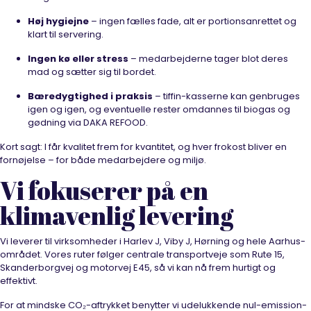
Høj hygiejne
– ingen fælles fade, alt er portionsanrettet og
klart til servering.
Ingen kø eller stress
– medarbejderne tager blot deres
mad og sætter sig til bordet.
Bæredygtighed i praksis
– tiffin-kasserne kan genbruges
igen og igen, og eventuelle rester omdannes til biogas og
gødning via DAKA REFOOD.
Kort sagt: I får kvalitet frem for kvantitet, og hver frokost bliver en
fornøjelse – for både medarbejdere og miljø.
Vi fokuserer på en
klimavenlig levering
Vi leverer til virksomheder i Harlev J, Viby J, Hørning og hele Aarhus-
området. Vores ruter følger centrale transportveje som Rute 15,
Skanderborgvej og motorvej E45, så vi kan nå frem hurtigt og
effektivt.
For at mindske CO₂-aftrykket benytter vi udelukkende nul-emission-