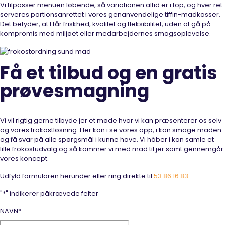
Vi tilpasser menuen løbende, så variationen altid er i top, og hver ret
serveres portionsanrettet i vores genanvendelige tiffin-madkasser.
Det betyder, at I får friskhed, kvalitet og fleksibilitet, uden at gå på
kompromis med miljøet eller medarbejdernes smagsoplevelse.
Få et tilbud og en gratis
prøvesmagning
Vi vil rigtig gerne tilbyde jer et møde hvor vi kan præsenterer os selv
og vores frokostløsning. Her kan i se vores app, i kan smage maden
og få svar på alle spørgsmål i kunne have. Vi håber i kan samle et
lille frokostudvalg og så kommer vi med mad til jer samt gennemgår
vores koncept.
Udfyld formularen herunder eller ring direkte til
53 86 16 83
.
"
*
" indikerer påkrævede felter
NAVN
*