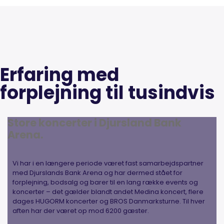
Erfaring med
forplejning til tusindvis
Store koncerter i Djursland Bank
Arena.
Vi har i en længere periode været fast samarbejdspartner
med Djurslands Bank Arena og har dermed stået for
forplejning, bodsalg og barer til en lang række events og
koncerter – det gælder blandt andet Medina koncert, flere
dages HUGORM koncerter og BROS Danmarksturne. Til hver
aften har der været op mod 6200 gæster.