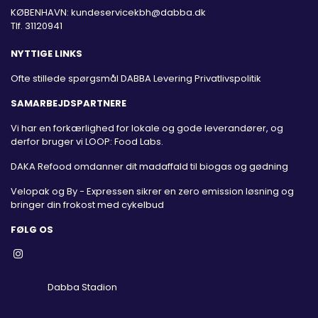
KØBENHAVN:
kundeservicekbh@dabba.dk
Tlf. 31120941
NYTTIGE LINKS
Ofte stillede spørgsmål
DABBA Levering
Privatlivspolitik
SAMARBEJDSPARTNERE
Vi har en forkærlighed for lokale og gode leverandører, og
derfor bruger vi LOOP: Food Labs.
DAKA Refood omdanner dit madaffald til biogas og gødning
Velopak og By - Expressen sikrer en zero emission løsning og
bringer din frokost med cykelbud
FØLG OS
Dabba Stadion