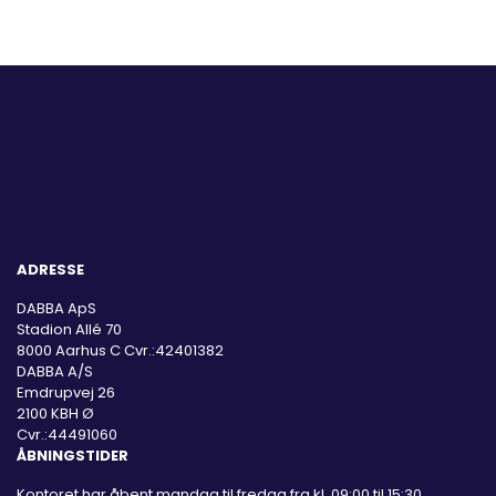
ADRESSE
DABBA ApS
Stadion Allé 70
8000 Aarhus C Cvr.:42401382
DABBA A/S
Emdrupvej 26
2100 KBH Ø
Cvr.:44491060
ÅBNINGSTIDER
Kontoret har åbent mandag til fredag fra kl. 09:00 til 15:30