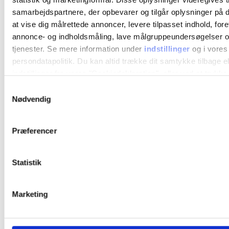
samarbejdspartnere, der opbevarer og tilgår oplysninger på d
at vise dig målrettede annoncer, levere tilpasset indhold, for
annonce- og indholdsmåling, lave målgruppeundersøgelser o
tjenester. Se mere information under
indstillinger
og i vores
persondatapolitik. Du kan altid trække dit samtykke tilbage e
indstillinger fra vores "Cookiedeklaration", eller ved at trykk
trigger" ikonet.
Samtykkevalg
Nødvendig
Hvis du tillader det, vil vi også gerne:
Indsamle præcise oplysninger om din placering, der 
Præferencer
nøjagtig inden for få meter
Identificere din enhed baseret på en scanning af dens
karakteristika (fingerprinting)
Statistik
Dine valg anvendes på hele websitet.
Marketing
Vi bruger cookies til at tilpasse vores indhold og annoncer, til
funktioner til sociale medier og til at analysere vores trafik. 
oplysninger om din brug af vores hjemmeside med vores par