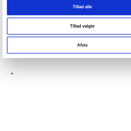
for sociale medier, annonceringspartnere og analysepartnere
Tillad alle
partnere kan kombinere disse data med andre oplysninger, du
dem, eller som de har indsamlet fra din brug af deres tjeneste
Tillad valgte
Afvis