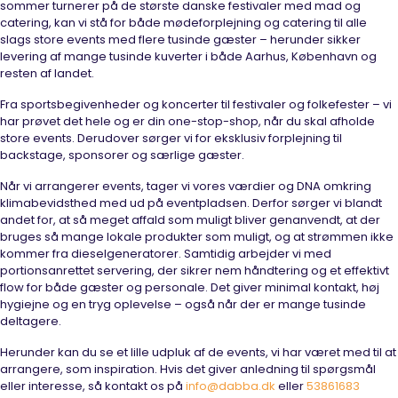
sommer turnerer på de største danske festivaler med mad og
catering, kan vi stå for både mødeforplejning og catering til alle
slags store events med flere tusinde gæster – herunder sikker
levering af mange tusinde kuverter i både Aarhus, København og
resten af landet.
Fra sportsbegivenheder og koncerter til festivaler og folkefester – vi
har prøvet det hele og er din one-stop-shop, når du skal afholde
store events. Derudover sørger vi for eksklusiv forplejning til
backstage, sponsorer og særlige gæster.
Når vi arrangerer events, tager vi vores værdier og DNA omkring
klimabevidsthed med ud på eventpladsen. Derfor sørger vi blandt
andet for, at så meget affald som muligt bliver genanvendt, at der
bruges så mange lokale produkter som muligt, og at strømmen ikke
kommer fra dieselgeneratorer. Samtidig arbejder vi med
portionsanrettet servering, der sikrer nem håndtering og et effektivt
flow for både gæster og personale. Det giver minimal kontakt, høj
hygiejne og en tryg oplevelse – også når der er mange tusinde
deltagere.
Herunder kan du se et lille udpluk af de events, vi har været med til at
arrangere, som inspiration. Hvis det giver anledning til spørgsmål
eller interesse, så kontakt os på
info@dabba.dk
eller
53861683