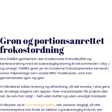
Frokostordning Viby J
Grøn og portionsanrettet
frokostordning
Hos DABBA gentænker den traditionelle frokostbuffet og
kantineordning med en bæredygtig løsning til virksomheder i Viby J
og omegn. DABBA giver jer en moderne frokostoplevelse serveret i
vores miljøvenlige zero waste tiffin-madkasser, som kan
genanvendes igen og igen.
Vi håndterer både levering og afhentning, så det eneste, I skal gøre,
er at vælge dagens ret i appen. Hver medarbejder får præcis den
ret, de selv har valgt – helt uden buffet og uden unødigt madspild.
Vi tilbyder op til
9 forskellige retter
, der varierer dagligt, så alle
medarbejdere kan finde en lækker og bæredygtig frokost, der