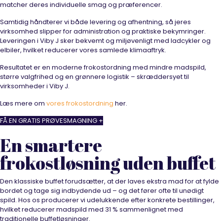
matcher deres individuelle smag og præferencer.
Samtidig håndterer vi både levering og afhentning, så jeres
virksomhed slipper for administration og praktiske bekymringer.
Leveringen i Viby J sker bekvemt og miljøvenligt med ladcykler og
elbiler, hvilket reducerer vores samlede klimaaftryk.
Resultatet er en moderne frokostordning med mindre madspild,
større valgfrihed og en grønnere logistik – skræddersyet til
virksomheder i Viby J.
Læs mere om
vores frokostordning
her.
FÅ EN GRATIS PRØVESMAGNING +
En smartere
frokostløsning uden buffet
Den klassiske buffet forudsætter, at der laves ekstra mad for at fylde
bordet og tage sig indbydende ud – og det fører ofte til unødigt
spild. Hos os producerer vi udelukkende efter konkrete bestillinger,
hvilket reducerer madspild med 31 % sammenlignet med
traditionelle buffetløsninger.