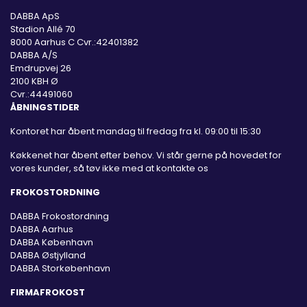
DABBA ApS
Stadion Allé 70
8000 Aarhus C Cvr.:42401382
DABBA A/S
Emdrupvej 26
2100 KBH Ø
Cvr.:44491060
ÅBNINGSTIDER
Kontoret har åbent mandag til fredag fra kl. 09:00 til 15:30
Køkkenet har åbent efter behov. Vi står gerne på hovedet for
vores kunder, så tøv ikke med at kontakte os
FROKOSTORDNING
DABBA Frokostordning
DABBA Aarhus
DABBA København
DABBA Østjylland
DABBA Storkøbenhavn
FIRMAFROKOST