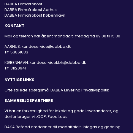
DABBA Firmafrokost
DABBA Firmafrokost Aarhus
DABBA Firmafrokost København
KONTAKT
Mail og telefon har åbent mandag til fredag fra 09:00 til 15:30
AARHUS:
kundeservice@dabba.dk
Tlf. 53861683
KØBENHAVN:
kundeservicekbh@dabba.dk
Tlf. 31120941
NYTTIGE LINKS
Ofte stillede spørgsmål
DABBA Levering
Privatlivspolitik
SAMARBEJDSPARTNERE
Vi har en forkærlighed for lokale og gode leverandører, og
derfor bruger vi LOOP: Food Labs.
DAKA Refood omdanner dit madaffald til biogas og gødning