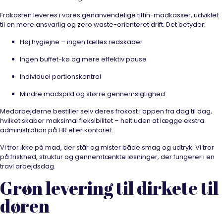
Frokosten leveres i vores genanvendelige tiffin-madkasser, udviklet
til en mere ansvarlig og zero waste-orienteret drift. Det betyder:
Høj hygiejne – ingen fælles redskaber
Ingen buffet-kø og mere effektiv pause
Individuel portionskontrol
Mindre madspild og større gennemsigtighed
Medarbejderne bestiller selv deres frokost i appen fra dag til dag,
hvilket skaber maksimal fleksibilitet – helt uden at lægge ekstra
administration på HR eller kontoret.
Vi tror ikke på mad, der står og mister både smag og udtryk. Vi tror
på friskhed, struktur og gennemtænkte løsninger, der fungerer i en
travl arbejdsdag.
Grøn levering til dirkete til
døren