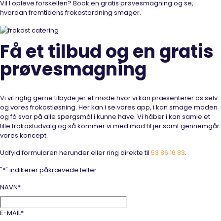
Vil I opleve forskellen? Book en gratis prøvesmagning og se,
hvordan fremtidens frokostordning smager.
Få et tilbud og en gratis
prøvesmagning
Vi vil rigtig gerne tilbyde jer et møde hvor vi kan præsenterer os selv
og vores frokostløsning. Her kan i se vores app, i kan smage maden
og få svar på alle spørgsmål i kunne have. Vi håber i kan samle et
lille frokostudvalg og så kommer vi med mad til jer samt gennemgår
vores koncept.
Udfyld formularen herunder eller ring direkte til
53 86 16 83
.
"
*
" indikerer påkrævede felter
NAVN
*
E-MAIL
*