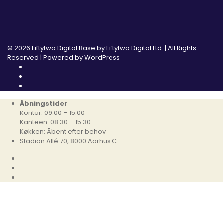
© 2026 Fiftytwo Digital Base by
Fiftytwo Digital Ltd.
| All Rights
Reserved | Powered by
WordPress
Åbningstider
Kontor: 09:00 – 15:00
Kanteen: 08:30 – 15:30
Køkken: Åbent efter behov
Stadion Allé 70, 8000 Aarhus C