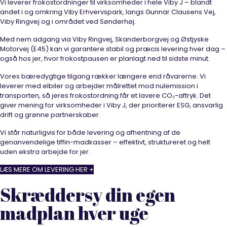
Vi leverer frokostordninger til virksomheder i hele Viby J – blandt
andet i og omkring Viby Erhvervspark, langs Gunnar Clausens Vej,
Viby Ringvej og i området ved Sønderhøj.
Med nem adgang via Viby Ringvej, Skanderborgvej og Østjyske
Motorvej (E45) kan vi garantere stabil og præcis levering hver dag –
også hos jer, hvor frokostpausen er planlagt ned til sidste minut.
Vores bæredygtige tilgang rækker længere end råvarerne. Vi
leverer med elbiler og arbejder målrettet mod nulemission i
transporten, så jeres frokostordning får et lavere CO₂-aftryk. Det
giver mening for virksomheder i Viby J, der prioriterer ESG, ansvarlig
drift og grønne partnerskaber.
Vi står naturligvis for både levering og afhentning af de
genanvendelige tiffin-madkasser – effektivt, struktureret og helt
uden ekstra arbejde for jer.
LÆS MERE OM LEVERING HER +
Skræddersy din egen
madplan hver uge