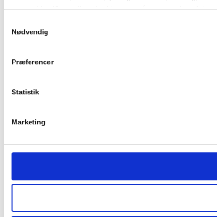
Identificere din enhed baseret på en scanning af dens 
Samtykkevalg
Dine valg anvendes på hele websitet.
Nødvendig
Vi bruger cookies til at tilpasse vores indhold og annoncer, til 
deler også oplysninger om din brug af vores hjemmeside med
Præferencer
analysepartnere. Vores partnere kan kombinere disse data me
brug af deres tjenester.
Statistik
Marketing