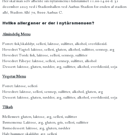
Her skal man selv afhente sin nytårsmenu i tidsrummet 11.00-14.00 d. 31
december 2025 ved i Stadionhallen ved Aarhus Stadion for enden af stadion
allé, Stadion Allé 70, 8000 Aarhus C.
Hvilke allergener er der i nytårsmenuen?
Almindelig Menu
Forret: fisk/skalddyr, selleri, laktose, sulfitter, alkohol, svovldioxid.
Hovedret Vagtel: laktose, selleri, gluten, alkohol, sulfitter, sennep, æg
Hovedret Torsk: fisk, laktose, selleri, sennep, sulfitter
Hovedret Ribeye: laktose, selleri, sennep, sulfitter, alkohol
Dessert: laktose, gluten, nødder, æg, sulfitter, alkohol, svovldioxid, soja
Vegetar Menu
Forret: laktose, selleri
Hovedret: laktose, selleri, sennep, sulfitter, alkohol, gluten, æg
Dessert: laktose, gluten, nødder, æg, sulfitter, alkohol, svovldioxid, soja
Tilkøb
Mellemret: gluten, laktose, æg, selleri, sulfitter
Børnemenu: Laktose, æg, gluten, gris, selleri, sulfitter
Børnedessert: laktose, æg, gluten, nødder
Halv hummer: skalddyr, æg, selleri