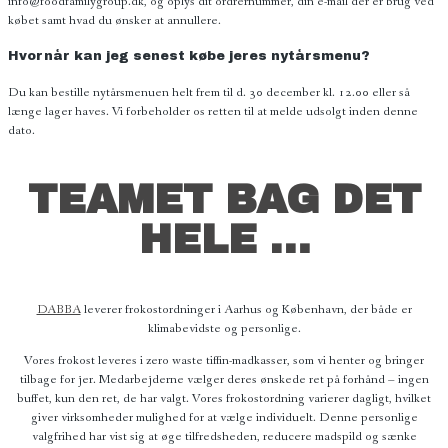
info@foodfamilygroup.dk, og oplys dit ordrernummer, din e-mail der er brug ved
købet samt hvad du ønsker at annullere.
Hvornår kan jeg senest købe jeres nytårsmenu?
Du kan bestille nytårsmenuen helt frem til d. 30 december kl. 12.00 eller så
længe lager haves. Vi forbeholder os retten til at melde udsolgt inden denne
dato.
TEAMET BAG DET
HELE …
DABBA
leverer frokostordninger i Aarhus og København, der både er
klimabevidste og personlige.
Vores frokost leveres i zero waste tiffin-madkasser, som vi henter og bringer
tilbage for jer. Medarbejderne vælger deres ønskede ret på forhånd – ingen
buffet, kun den ret, de har valgt. Vores frokostordning varierer dagligt, hvilket
giver virksomheder mulighed for at vælge individuelt. Denne personlige
valgfrihed har vist sig at øge tilfredsheden, reducere madspild og sænke