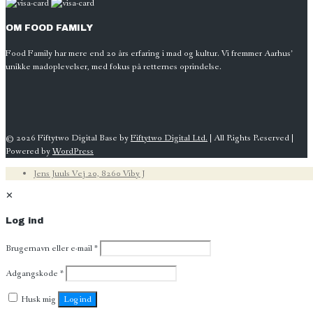
OM
FOOD
FAMILY
Food Family har mere end 20 års erfaring i mad og kultur. Vi fremmer Aarhus’
unikke madoplevelser, med fokus på retternes oprindelse.
© 2026 Fiftytwo Digital Base by
Fiftytwo Digital Ltd.
| All Rights Reserved |
Powered by
WordPress
Jens Juuls Vej 20, 8260 Viby J
✕
Log ind
Påkrævet
Brugernavn eller e-mail
*
Påkrævet
Adgangskode
*
Husk mig
Log ind