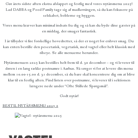
Gør årets sidste aften ekstra afslappet og festlig med vores nytårsmenu 2025!
Lad DABBA og Food Family tage sig af madlavningen, så du kan fokusere på
selskabet, boblerne og hyggen.
Vores menu kræver kun minimal indsats fra dig og så kan du byde dine gæster på
en middag, der smager fantastisk.
I år tilbyder vi fire forskellige hovedretter, så der er noget for enhver smag. Du
kan enten bestille den pescetarisk, vegetarisk, med vagtel eller helt klassisk med
ribeye. Se alle menuerne herunder.
Nytårsmenuen 2025 kan bestilles helt frem til d. 30 december – og vi leverer til
døren i en lang række postnumre i Aarhus. Så sørger vi for at levere din menu
mellem 10.00-15.00 d. 31 december, så du bare skal koncentrere dig om at blive
klar til en festlig aften. Find listen over postnumre, vi leverer til i sektionen
længere nede under “Ofte Stillede Spørgsmål”.
Godt nytår!
BESTIL NYTÅRSMENU 2025 +