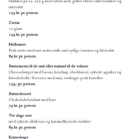
Hummer på ca. 250 g med safran-aioli, grillet citron samt fennikel- og
urtesalat
159 kr. pr. person
Caviar
10 gram
149 kr. pr. person
Mellemret
Petit tærte med rørt andeconfit, små syrlige tomater og frisésalat
89 kr. pr. person
Børnemenu til de små eller natmad til de voksne
Cheeseburger med bacon, ketchup, cheddarost, syltede agurker og
briochebolle. Serveres med små, ovnbagte petit kartofler
139,- pr. person.
Børnedessert
Chokoladefondant med bær
79 kr. pr. person
Tre slags oste
med syltede abrikoser og karamelliserede nødder
89 kr. pr. person
Kransekage