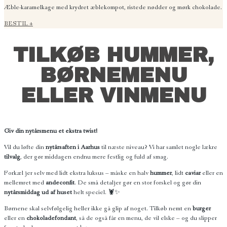
Æble-karamelkage med krydret æblekompot, ristede nødder og mørk chokolade.
BESTIL +
TILKØB HUMMER,
BØRNEMENU
ELLER VINMENU
Giv din nytårsmenu et ekstra twist!
Vil du løfte din
nytårsaften i Aarhus
til næste niveau? Vi har samlet nogle lækre
tilvalg
, der gør middagen endnu mere festlig og fuld af smag.
Forkæl jer selv med lidt ekstra luksus – måske en halv
hummer
, lidt
caviar
eller en
mellemret med
andeconfit
. De små detaljer gør en stor forskel og gør din
nytårsmiddag ud af huset
helt speciel. 🦞✨
Børnene skal selvfølgelig heller ikke gå glip af noget. Tilkøb nemt en
burger
eller en
chokoladefondant
, så de også får en menu, de vil elske – og du slipper