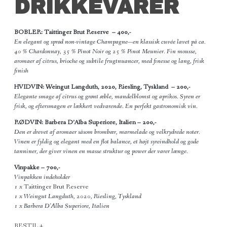
DRIKKEVARER
BOBLER:
Taittinger Brut Reserve – 400,-
En elegant og sprød non-vintage Champagne—en klassisk cuvée lavet på ca.
40 % Chardonnay, 35 % Pinot Noir og 25 % Pinot Meunier. Fin mousse,
aromaer af citrus, brioche og subtile frugtnuancer, med finesse og lang, frisk
finish
HVIDVIN:
Weingut Langduth, 2020, Riesling, Tyskland – 200,-
Elegante smage af citrus og grønt æble, mandelblomst og aprikos. Syren er
frisk, og eftersmagen er lækkert vedvarende. En perfekt gastronomisk vin.
RØDVIN:
Barbera D’Alba Superiore, Italien
– 200,-
Den er drevet af aromaer såsom brombær, marmelade og velkrydrede noter.
Vinen er fyldig og elegant med en flot balance, et højt syreindhold og gode
tanniner, der giver vinen en masse struktur og power der varer længe.
Vinpakke
– 700,-
Vinpakken indeholder
1 x
Taittinger Brut Reserve
1 x Weingut Langduth, 2020, Riesling, Tyskland
1 x Barbera D’Alba Superiore, Italien
BESTIL +