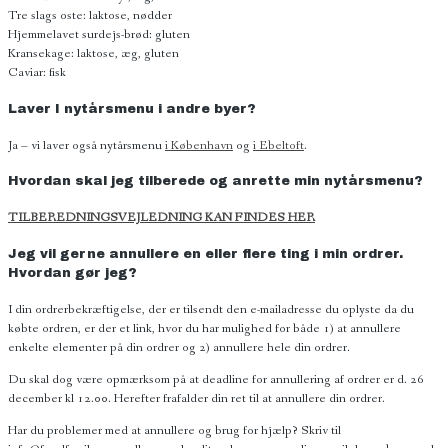
Tre slags oste: laktose, nødder
Hjemmelavet surdejs-brød: gluten
Kransekage: laktose, æg, gluten
Caviar: fisk
Laver I nytårsmenu i andre byer?
Ja – vi laver også nytårsmenu
i København
og
i Ebeltoft
.
Hvordan skal jeg tilberede og anrette min nytårsmenu?
TILBEREDNINGSVEJLEDNING KAN FINDES HER
Jeg vil gerne annullere en eller flere ting i min ordrer.
Hvordan gør jeg?
I din ordrerbekræftigelse, der er tilsendt den e-mailadresse du oplyste da du
købte ordren, er der et link, hvor du har mulighed for både 1) at annullere
enkelte elementer på din ordrer og 2) annullere hele din ordrer.
Du skal dog være opmærksom på at deadline for annullering af ordrer er d. 26
december kl 12.00. Herefter frafalder din ret til at annullere din ordrer.
Har du problemer med at annullere og brug for hjælp? Skriv til