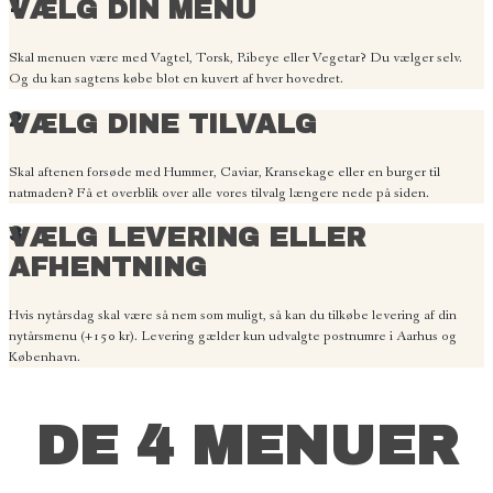
1
VÆLG DIN MENU
Skal menuen være med Vagtel, Torsk, Ribeye eller Vegetar? Du vælger selv.
Og du kan sagtens købe blot en kuvert af hver hovedret.
2
VÆLG DINE TILVALG
Skal aftenen forsøde med Hummer, Caviar, Kransekage eller en burger til
natmaden? Få et overblik over alle vores tilvalg længere nede på siden.
3
VÆLG LEVERING ELLER
AFHENTNING
Hvis nytårsdag skal være så nem som muligt, så kan du tilkøbe levering af din
nytårsmenu (+150 kr). Levering gælder kun udvalgte postnumre i Aarhus og
København.
DE 4 MENUER