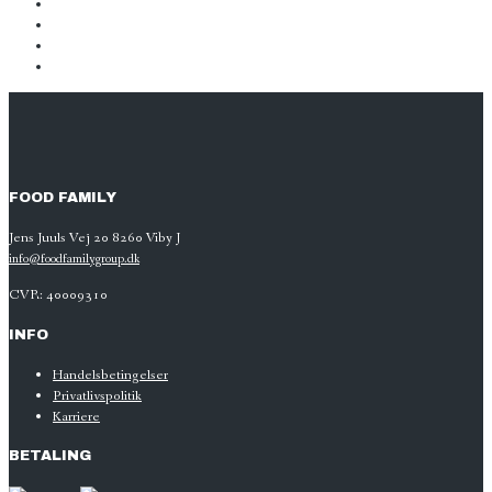
FOOD FAMILY
Jens Juuls Vej 20 8260 Viby J
info@foodfamilygroup.dk
CVR: 40009310
INFO
Handelsbetingelser
Privatlivspolitik
Karriere
BETALING