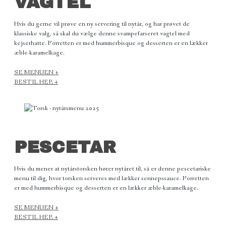
VAGTEL
Hvis du gerne vil prøve en ny servering til nytår, og har prøvet de
klassiske valg, så skal du vælge denne svampefarseret vagtel med
kejserhatte. Forretten er med hummerbisque og desserten er en lækker
æble-karamelkage.
SE MENUEN +
BESTIL HER +
PESCETAR
Hvis du mener at nytårstorsken hører nytåret til, så er denne pescetariske
menu til dig, hvor torsken serveres med lækker sennepssauce. Forretten
er med hummerbisque og desserten er en lækker æble-karamelkage.
SE MENUEN +
BESTIL HER +