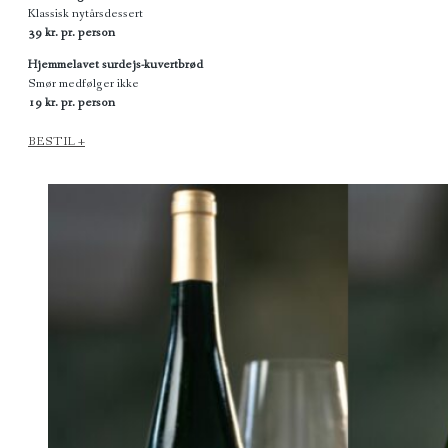
Klassisk nytårsdessert
39 kr. pr. person
Hjemmelavet surdejs-kuvertbrød
Smør medfølger ikke
19 kr. pr. person
BESTIL +