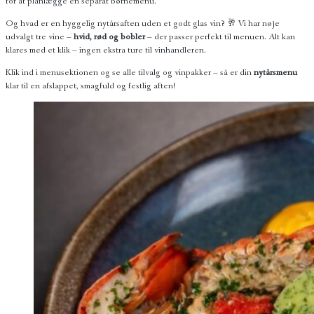
for at planlægge en separat børnemenu.
Og hvad er en hyggelig nytårsaften uden et godt glas vin? 🥂 Vi har nøje
udvalgt tre vine –
hvid, rød og bobler
– der passer perfekt til menuen. Alt kan
klares med et klik – ingen ekstra ture til vinhandleren.
Klik ind i menusektionen og se alle tilvalg og vinpakker – så er din
nytårsmenu
klar til en afslappet, smagfuld og festlig aften!