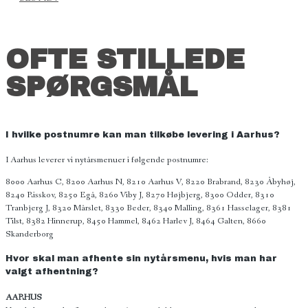
OFTE STILLEDE
SPØRGSMÅL
I hvilke postnumre kan man tilkøbe levering i Aarhus?
I Aarhus leverer vi nytårsmenuer i følgende postnumre:
8000 Aarhus C, 8200 Aarhus N, 8210 Aarhus V, 8220 Brabrand, 8230 Åbyhøj,
8240 Risskov, 8250 Egå, 8260 Viby J, 8270 Højbjerg, 8300 Odder, 8310
Tranbjerg J, 8320 Mårslet, 8330 Beder, 8340 Malling, 8361 Hasselager, 8381
Tilst, 8382 Hinnerup, 8450 Hammel, 8462 Harlev J, 8464 Galten, 8660
Skanderborg
Hvor skal man afhente sin nytårsmenu, hvis man har
valgt afhentning?
AARHUS