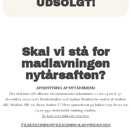
UDSOLGT!
Skal vi stå for
madlavningen
nytårsaften?
AFHENTNING AF NYTÅRSMENU
Her skal man selv afhente sin nytårsmenu i tidsrummet 11.00-14.00 d. 31
december 2025 ved i Stadionhallen ved Aarhus Stadion for enden af stadion
allé, Stadion Allé 70, 8000 Aarhus C. Hver opmærksom på lukket veje fra 07.00-
13.00 pga. motionsløb omkring stadion.
Se kort over lukkede veje her.
TILBEREDNINGSVEJLEDNING KAN FINDES HER