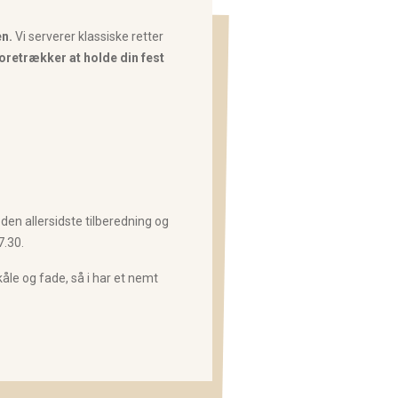
en.
Vi serverer klassiske retter
foretrækker at holde din fest
den allersidste tilberedning og
7.30.
åle og fade, så i har et nemt