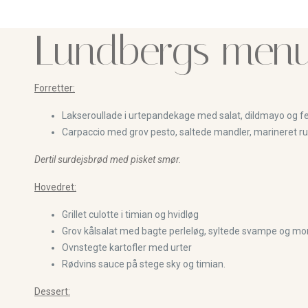
Lundbergs men
Forretter:
Lakseroullade i urtepandekage med salat, dildmayo og fe
Carpaccio med grov pesto, saltede mandler, marineret ruc
Dertil surdejsbrød med pisket smør.
Hovedret:
Grillet culotte i timian og hvidløg
Grov kålsalat med bagte perleløg, syltede svampe og m
Ovnstegte kartofler med urter
Rødvins sauce på stege sky og timian.
Dessert: