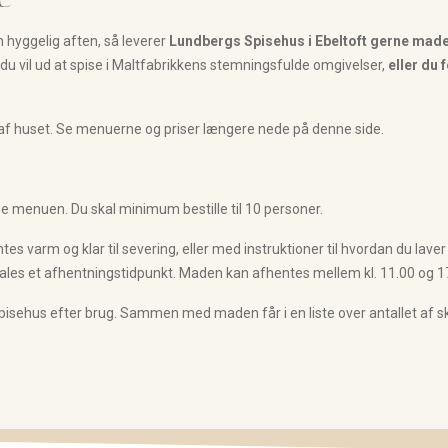
en hyggelig aften, så leverer
Lundbergs Spisehus i Ebeltoft gerne mad
du vil ud at spise i Maltfabrikkens stemningsfulde omgivelser,
eller du 
af huset. Se menuerne og priser længere nede på denne side.
ge menuen. Du skal minimum bestille til 10 personer.
varm og klar til severing, eller med instruktioner til hvordan du laver 
tales et afhentningstidpunkt. Maden kan afhentes mellem kl. 11.00 og 1
Spisehus efter brug. Sammen med maden får i en liste over antallet af sk