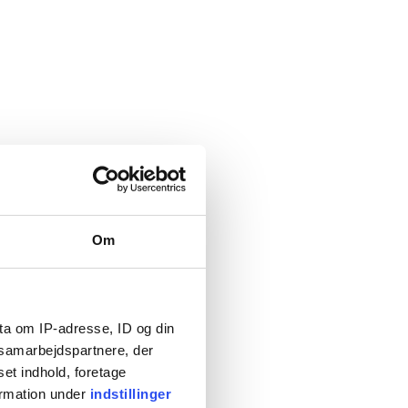
Om
ta om IP-adresse, ID og din
s samarbejdspartnere, der
set indhold, foretage
ormation under
indstillinger