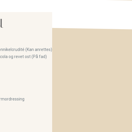
u
nnikelcrudité (Kan anrettes)
ola og revet ost (På fad)
ormordressing