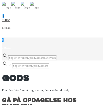
0
KURV
0,00kr.
0
0,00kr.
✕
GODS
Der blev ikke fundet nogle varer, der matcher dit valg.
GÅ PÅ OPDAGELSE HOS