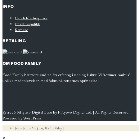
INFO
Handelsbetingelser
Privatlivspolitik
Karriere
BETALING
OM
FOOD
FAMILY
Food Family har mere end 20 års erfaring i mad og kultur. Vi fremmer Aarhus’
unikke madoplevelser, med fokus på retternes oprindelse.
© 2026 Fiftytwo Digital Base by
Fiftytwo Digital Ltd.
| All Rights Reserved |
Powered by
WordPress
Jens Juuls Vej 20, 8260 Viby J
✕