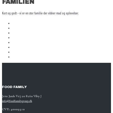
FAMILIEN
Kort og godt – vi er en stor familie der elsker mad og oplevelser.
FOOD FAMILY
Jens Juuls Vej 20 8260 Viby J
info@foodfamilygroup.dk
CVR: 40009310