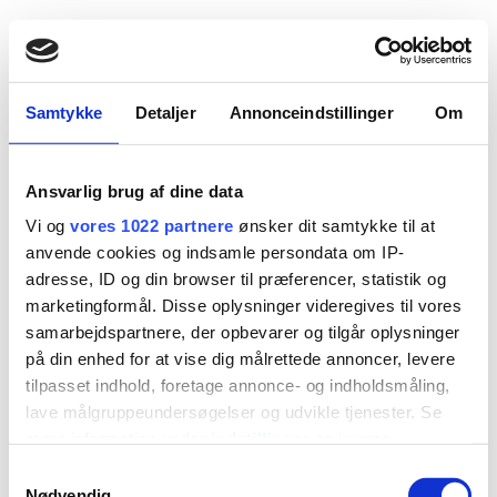
Samtykke
Detaljer
Annonceindstillinger
Om
Ansvarlig brug af dine data
Vi og
vores 1022 partnere
ønsker dit samtykke til at
anvende cookies og indsamle persondata om IP-
adresse, ID og din browser til præferencer, statistik og
marketingformål. Disse oplysninger videregives til vores
samarbejdspartnere, der opbevarer og tilgår oplysninger
på din enhed for at vise dig målrettede annoncer, levere
tilpasset indhold, foretage annonce- og indholdsmåling,
lave målgruppeundersøgelser og udvikle tjenester. Se
mere information under
indstillinger
og i vores
persondatapolitik. Du kan altid trække dit samtykke
Samtykkevalg
tilbage eller ændre indstillinger fra vores
Nødvendig