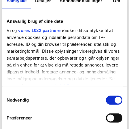
Samtykke
Detaljer
Annonceindstillinger
Om
Med nødder
SALAT
Ansvarlig brug af dine data
Med sæsonens friske grøntsager
og bælgfrugter
Vi og
vores 1022 partnere
ønsker dit samtykke til at
anvende cookies og indsamle persondata om IP-
GRØNTSAGSSTÆNGER
adresse, ID og din browser til præferencer, statistik og
med hummus lavet af danske
marketingformål. Disse oplysninger videregives til vores
bælgfrugter
samarbejdspartnere, der opbevarer og tilgår oplysninger
på din enhed for at vise dig målrettede annoncer, levere
tilpasset indhold, foretage annonce- og indholdsmåling,
.
. . BRUNCHBUFFET MED
DRIKKEVARER / 09.30 – 14:00
lave målgruppeundersøgelser og udvikle tjenester. Se
275
mere information under
indstillinger
og i vores
FILTERKAFFE
persondatapolitik. Du kan altid trække dit samtykke
Samtykkevalg
tilbage eller ændre indstillinger fra vores
Nødvendig
TE
"Cookiedeklaration", eller ved at trykke på "Privacy
trigger" ikonet.
ÆBLEMOST FRA MARIENDAL
Præferencer
MOSTERI
Hvis du tillader det, vil vi også gerne: