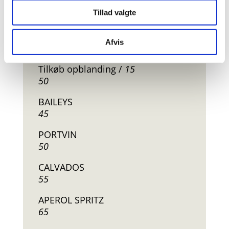
at analysere vores trafik. Vi deler også oplysninger om
Tillad valgte
din brug af vores hjemmeside med vores partnere inden
for sociale medier, annonceringspartnere og
. . . SPRIT
analysepartnere. Vores partnere kan kombinere disse
Afvis
data med andre oplysninger, du har givet dem, eller som
GIN / VODKA / ROM / SNAPS
de har indsamlet fra din brug af deres tjenester.
Tilkøb opblanding /
15
50
BAILEYS
45
PORTVIN
50
CALVADOS
55
APEROL SPRITZ
65