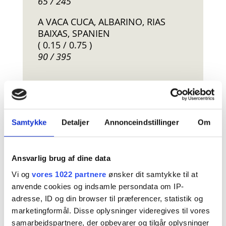
65 / 245
A VACA CUCA, ALBARINO, RIAS
BAIXAS, SPANIEN
( 0.15 / 0.75 )
90 / 395
. . . RØDVIN
Samtykke
Detaljer
Annonceindstillinger
Om
FLEURIE, LOUIS MAX, BEAUJOLAIS,
BOURGOGNE, FRANKRIG
Ansvarlig brug af dine data
( 0.15 / 0.75 )
75 / 380
Vi og
vores 1022 partnere
ønsker dit samtykke til at
anvende cookies og indsamle persondata om IP-
SILEO, MONTSANT SPANIEN
adresse, ID og din browser til præferencer, statistik og
( 0.15 / 0.75 )
marketingformål. Disse oplysninger videregives til vores
85 / 395
samarbejdspartnere, der opbevarer og tilgår oplysninger