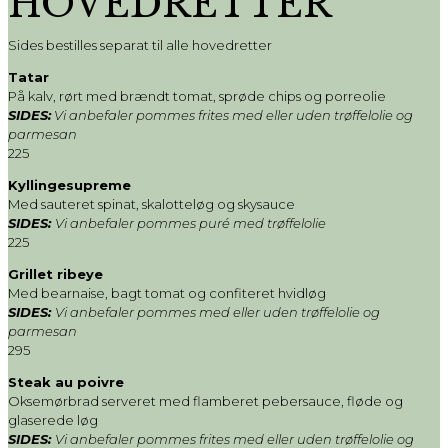
HOVEDRETTER
Sides bestilles separat til alle hovedretter
Tatar
På kalv, rørt med brændt tomat, sprøde chips og porreolie
SIDES:
Vi anbefaler pommes frites med eller uden trøffelolie og
parmesan
225
Kyllingesupreme
Med sauteret spinat, skalotteløg og skysauce
SIDES:
Vi anbefaler pommes puré med trøffelolie
225
Grillet ribeye
Med bearnaise, bagt tomat og confiteret hvidløg
SIDES:
Vi anbefaler pommes med eller uden trøffelolie og
parmesan
295
Steak au poivre
Oksemørbrad serveret med flamberet pebersauce, fløde og
glaserede løg
SIDES:
Vi anbefaler pommes frites med eller uden trøffelolie og