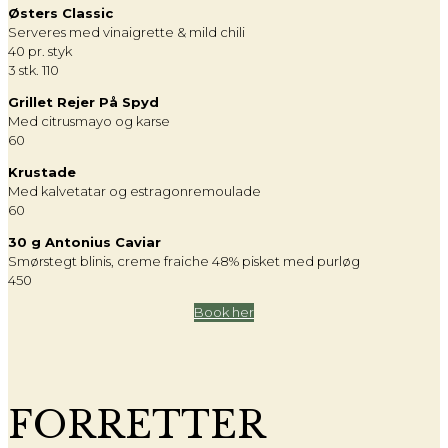
Østers Classic
Serveres med vinaigrette & mild chili
40 pr. styk
3 stk. 110
Grillet Rejer På Spyd
Med citrusmayo og karse
60
Krustade
Med kalvetatar og estragonremoulade
60
30 g Antonius Caviar
Smørstegt blinis, creme fraiche 48% pisket med purløg
450
Book her
FORRETTER