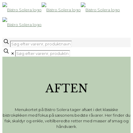
✕
AFTEN
Menukortet på Bistro Solera tager afsæt i det klassiske
bistrokøkken med fokus på sæsonens bedste råvarer. Her finder du
fisk, skaldyr og enkle, veltilberedte retter med masser af smag og
håndværk.