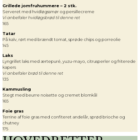
Grillede jomfruhummere – 2 stk.
Serveret med hvidløgssmør og persillecreme
Vi anbefaler hvidløgsbrød til denne ret
165
Tatar
På kalv, rørt med brændt tomat, sprøde chips og porreolie
145
Laks
Lyngrillet laks med ærtepuré, yuzu-mayo, citrusperler og friterede
kapers
Vi anbefaler brød til denne ret
135
Kammusling
Stegt med beurre noisette og cremet blomkål
165
Foie gras
Terrine af foie gras med confiteret andelår, sprød brioche og
chutney
175