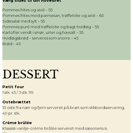
Vælg sides til din hovedret
Pommes frites og aioli – 55
Pommes frites med parmesan, trøffelolie og aioli
– 65
Sidesalat med sylt – 55
Pommes puré med trøffelolie og bagt hvidløg
– 55
Kartofler vendt i smør, urter og havsalt
– 55
Hvidløgsbrød – serveres som snorre – 45
Brød – 45
DESSERT
Petit four
1 stk. 45 / 3 stk. 95
Ostebrættet
10 oste fra nær og fjern serveret på bræt som stikbordsservering.
40 pr. stk.
Crème brûlée
Klassisk vanilje-crème brûlée serveret med sæsonens is.