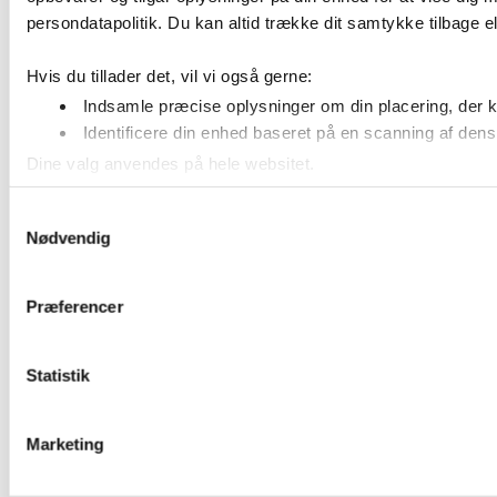
persondatapolitik. Du kan altid trække dit samtykke tilbage ell
Hvis du tillader det, vil vi også gerne:
Indsamle præcise oplysninger om din placering, der k
Identificere din enhed baseret på en scanning af dens 
Dine valg anvendes på hele websitet.
Samtykkevalg
Vi bruger cookies til at tilpasse vores indhold og annoncer, t
Nødvendig
annonceringspartnere og analysepartnere. Vores partnere kan
Præferencer
Statistik
Marketing