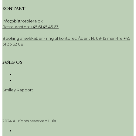
KONTAKT
info@bistrosolera.dk
Restauranten: +45 61 45 45 63
Booking af selskaber - ring til kontoret: Åbent kl. 09-15 man-fre.+45
31 33 52 08
FØLG OS
Smiley Rapport
2024 All rights reserved Lula