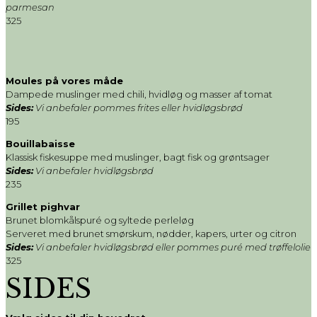
parmesan
325
Moules på vores måde
Dampede muslinger med chili, hvidløg og masser af tomat
Sides:
Vi anbefaler pommes frites eller hvidløgsbrød
195
Bouillabaisse
Klassisk fiskesuppe med muslinger, bagt fisk og grøntsager
Sides:
Vi anbefaler hvidløgsbrød
235
Grillet pighvar
Brunet blomkålspuré og syltede perleløg
Serveret med brunet smørskum, nødder, kapers, urter og citron
Sides:
Vi anbefaler hvidløgsbrød eller pommes puré med trøffelolie
325
SIDES